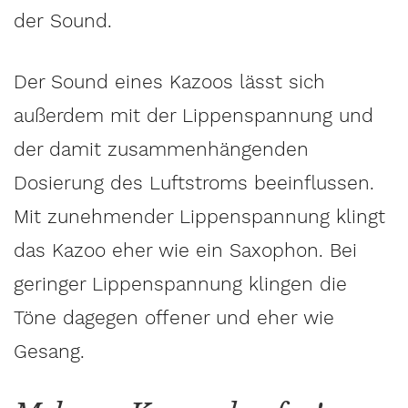
der Sound.
Der Sound eines Kazoos lässt sich
außerdem mit der Lippenspannung und
der damit zusammenhängenden
Dosierung des Luftstroms beeinflussen.
Mit zunehmender Lippenspannung klingt
das Kazoo eher wie ein Saxophon. Bei
geringer Lippenspannung klingen die
Töne dagegen offener und eher wie
Gesang.