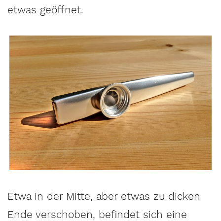
etwas geöffnet.
Etwa in der Mitte, aber etwas zu dicken
Ende verschoben, befindet sich eine