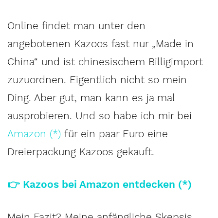
Online findet man unter den
angebotenen Kazoos fast nur „Made in
China“ und ist chinesischem Billigimport
zuzuordnen. Eigentlich nicht so mein
Ding. Aber gut, man kann es ja mal
ausprobieren. Und so habe ich mir bei
Amazon (*)
für ein paar Euro eine
Dreierpackung Kazoos gekauft.
👉 Kazoos bei Amazon entdecken (*)
Mein Fazit? Meine anfängliche Skepsis