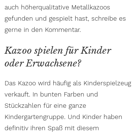
auch höherqualitative Metallkazoos
gefunden und gespielt hast, schreibe es
gerne in den Kommentar.
Kazoo spielen für Kinder
oder Erwachsene?
Das Kazoo wird häufig als Kinderspielzeug
verkauft. In bunten Farben und
Stückzahlen für eine ganze
Kindergartengruppe. Und Kinder haben
definitiv ihren Spaß mit diesem