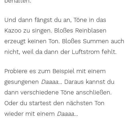
behalten.
Und dann fängst du an, Töne in das
Kazoo zu singen. Bloßes Reinblasen
erzeugt keinen Ton. Bloßes Summen auch
nicht, weil da dann der Luftstrom fehlt.
Probiere es zum Beispiel mit einem
gesungenen
Daaaa…
Daraus kannst du
dann verschiedene Töne anschließen.
Oder du startest den nächsten Ton
wieder mit einem
Daaaa…