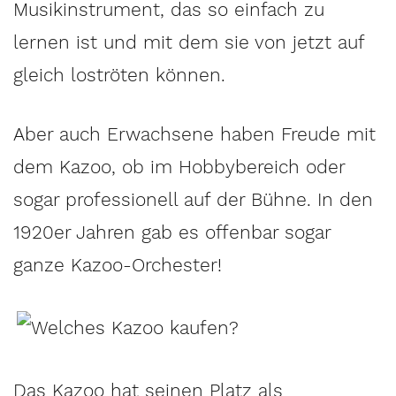
Musikinstrument, das so einfach zu
lernen ist und mit dem sie von jetzt auf
gleich loströten können.
Aber auch Erwachsene haben Freude mit
dem Kazoo, ob im Hobbybereich oder
sogar professionell auf der Bühne. In den
1920er Jahren gab es offenbar sogar
ganze Kazoo-Orchester!
Das Kazoo hat seinen Platz als