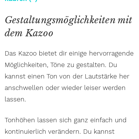
Gestaltungsmöglichkeiten mit
dem Kazoo
Das Kazoo bietet dir einige hervorragende
Möglichkeiten, Töne zu gestalten. Du
kannst einen Ton von der Lautstärke her
anschwellen oder wieder leiser werden
lassen.
Tonhöhen lassen sich ganz einfach und
kontinuierlich verändern. Du kannst