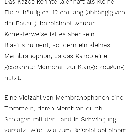
Das Kazoo könnte laienhaft als kleine
Flöte, häufig ca. 12 cm lang (abhängig von
der Bauart), bezeichnet werden.
Korrekterweise ist es aber kein
Blasinstrument, sondern ein kleines
Membranophon, da das Kazoo eine
gespannte Membran zur Klangerzeugung
nutzt.
Eine Vielzahl von Membranophonen sind
Trommeln, deren Membran durch
Schlagen mit der Hand in Schwingung
versetzt wird, wie zum Beispiel bei einem