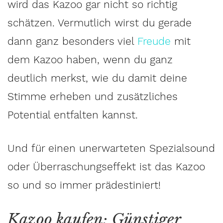
wird das Kazoo gar nicht so richtig
schätzen. Vermutlich wirst du gerade
dann ganz besonders viel
Freude
mit
dem Kazoo haben, wenn du ganz
deutlich merkst, wie du damit deine
Stimme erheben und zusätzliches
Potential entfalten kannst.
Und für einen unerwarteten Spezialsound
oder Überraschungseffekt ist das Kazoo
so und so immer prädestiniert!
Kazoo kaufen: Günstiger