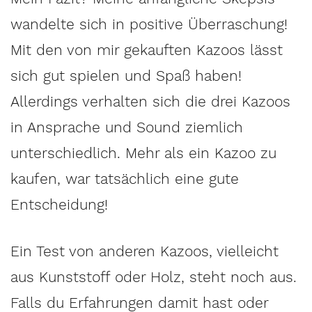
wandelte sich in positive Überraschung!
Mit den von mir gekauften Kazoos lässt
sich gut spielen und Spaß haben!
Allerdings verhalten sich die drei Kazoos
in Ansprache und Sound ziemlich
unterschiedlich. Mehr als ein Kazoo zu
kaufen, war tatsächlich eine gute
Entscheidung!
Ein Test von anderen Kazoos, vielleicht
aus Kunststoff oder Holz, steht noch aus.
Falls du Erfahrungen damit hast oder