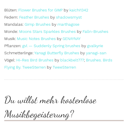
Blüten:
Flower Brushes for
by
kaichi1342
GIMP
Federn:
Feather Brushes
by
shadowsmyst
Mandalas:
Gimp Brushes
by
marthagose
Monde:
Moons Stars Sparkles Brushes
by
Falln-Brushes
Musik:
Music Notes Brushes
by
GENAYNAY
Pflanzen:
gvl — Suddenly Spring brushes
by
gvalkyrie
Schmetterlinge:
Yanagi Butterfly Brushes
by
yanagi-san
Vögel:
Hi-Res Bird Brushes
by
blackbelt777
;
Brushes. Birds
Flying By. TweeSterren
by
TweeSterren
Du willst mehr kostenlose
Musikbegeisterung?