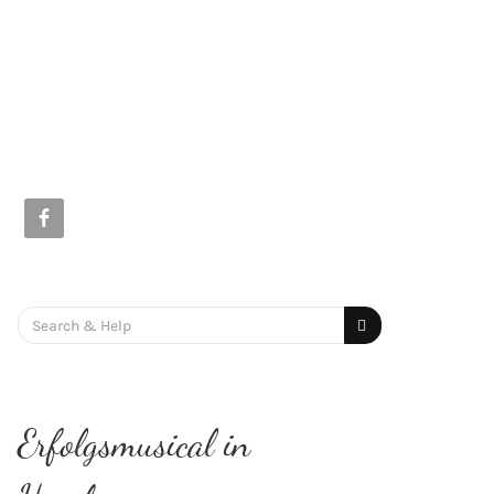
Search
for:
Erfolgsmusical in