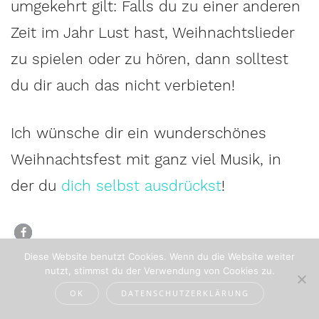
umgekehrt gilt: Falls du zu einer anderen
Zeit im Jahr Lust hast, Weihnachtslieder
zu spielen oder zu hören, dann solltest
du dir auch das nicht verbieten!
Ich wünsche dir ein wunderschönes
Weihnachtsfest mit ganz viel Musik, in
der du
dich selbst ausdrückst
!
Diese Website benutzt Cookies. Wenn du die Website weiter
nutzt, stimmst du der Verwendung von Cookies zu.
Bleibe auf dem Laufenden!
OK
DATENSCHUTZERKLÄRUNG
Trag dich hier ein und erhalte musikbegeisternde
Neuigkeiten kostenlos per Mail.